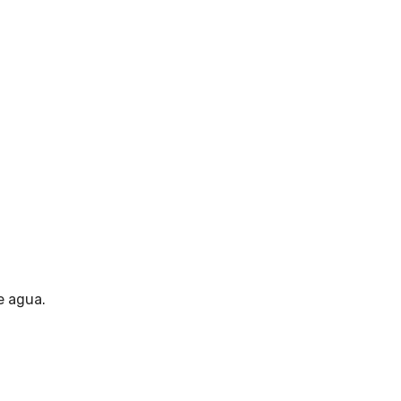
e agua
.