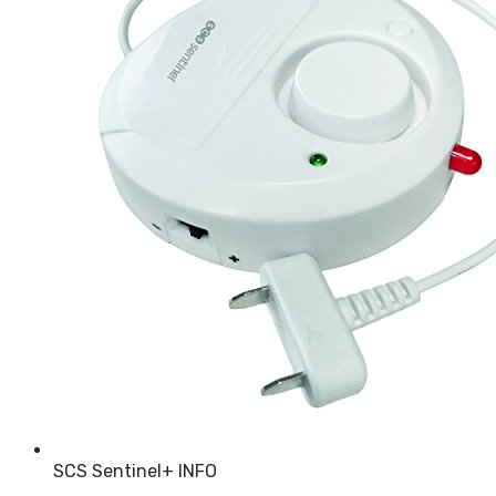
SCS Sentinel
+ INFO